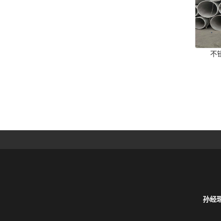
不
孙经理